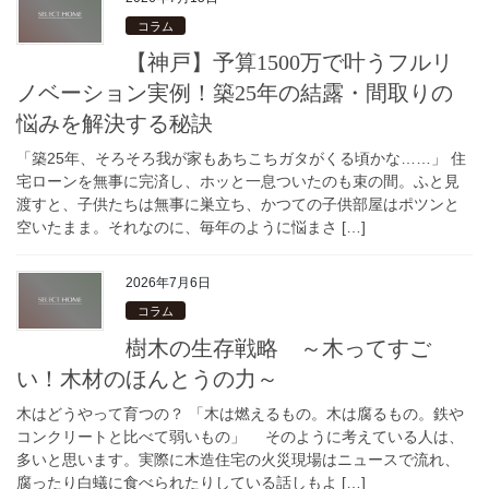
コラム
【神戸】予算1500万で叶うフルリ
ノベーション実例！築25年の結露・間取りの
悩みを解決する秘訣
「築25年、そろそろ我が家もあちこちガタがくる頃かな……」 住
宅ローンを無事に完済し、ホッと一息ついたのも束の間。ふと見
渡すと、子供たちは無事に巣立ち、かつての子供部屋はポツンと
空いたまま。それなのに、毎年のように悩まさ […]
2026年7月6日
コラム
樹木の生存戦略 ～木ってすご
い！木材のほんとうの力～
木はどうやって育つの？ 「木は燃えるもの。木は腐るもの。鉄や
コンクリートと比べて弱いもの」 そのように考えている人は、
多いと思います。実際に木造住宅の火災現場はニュースで流れ、
腐ったり白蟻に食べられたりしている話しもよ […]