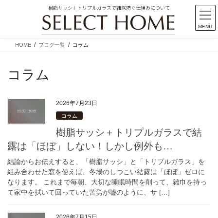
樹脂サッシ＋トリプルガラスで結露防ぐ仕組みについて
MENU
コ
ナ
HOME
ブログ一覧
コラム
ン
ビ
テ
ゲ
コラム
ン
ー
ツ
シ
に
ョ
移
ン
2026年7月23日
動
に
コラム
移
樹脂サッシ＋トリプルガラスで結
動
露は「ほぼ」しない！しかし例外も…
結論からお伝えすると、「樹脂サッシ」と「トリプルガラス」を
組み合わせた窓を使えば、冬場のしつこい結露は「ほぼ」ゼロに
なります。 これまで毎朝、大切な睡眠時間を削って、雑巾を持っ
て家中を拭いて回っていた苦労が嘘のように、サ […]
2026年7月15日