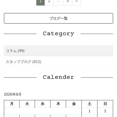
ペ
ペ
ペ
1
2
…
5
»
稿
ー
ー
ー
ジ
ジ
ジ
の
ブログ一覧
ペ
ー
Category
ジ
送
コラム (99)
り
スタッフブログ (812)
Calender
2026年8月
月
火
水
木
金
土
日
1
2