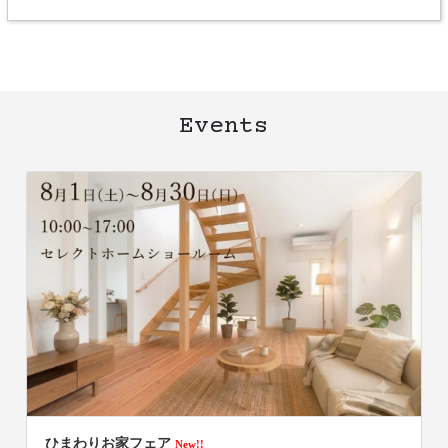
ム
ア
イ
テ
ム
リ
Events
ン
ク
ひまわりお家フェア
New!!