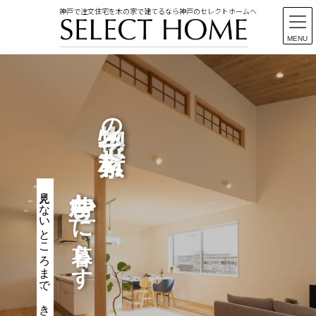
神戸で注文住宅を木の家で建てるなら神戸のセレクトホームへ
MENU
コ
ナ
ン
ビ
テ
ゲ
ン
ー
の
ツ
シ
で
に
ョ
移
ン
動
に
移
豊か
見えないところまで、きちんとした家
動
に暮らす