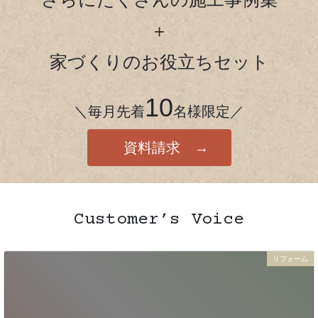
＋
家づくりのお役立ちセット
10
＼毎月先着
名様限定／
資料請求 →
Customer’s Voice
リフォーム