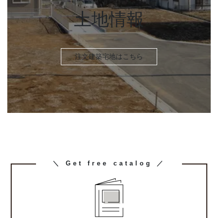
リ
ン
土地情報
ク
注文建築宅地はこちら
お客様の声一覧を見る
カ
＼ Get free catalog ／
ラ
ム
リ
ン
ク