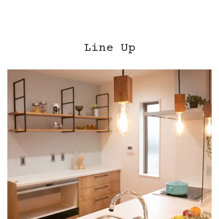
Line Up
グ
ル
ー
プ
リ
ン
ク