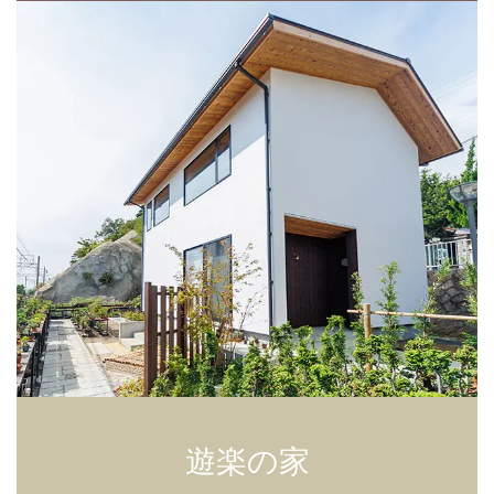
グ
ル
ー
プ
リ
ン
ク
遊楽の家