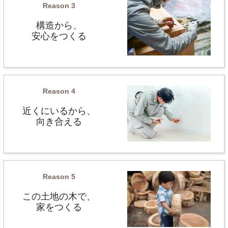
テ
リ
Reason 3
ム
ッ
構造から、
リ
ド
安心をつくる
ン
カ
ク
ラ
ム
ア
イ
グ
テ
リ
Reason 4
ム
ッ
近くにいるから、
リ
ド
向き合える
ン
カ
ク
ラ
ム
ア
イ
グ
テ
リ
Reason 5
ム
ッ
この土地の木で、
リ
ド
家をつくる
ン
カ
ク
ラ