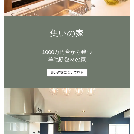
集いの家
1000万円台から建つ
羊毛断熱材の家
グ
ル
ー
プ
リ
イベント一覧を見る
ン
ク