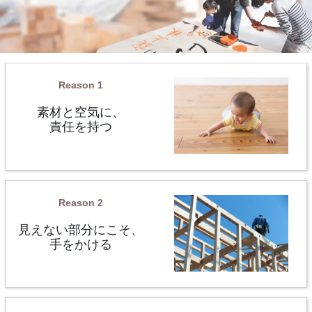
グ
リ
Reason 1
ッ
素材と空気に、
ド
責任を持つ
カ
ラ
ム
ア
イ
グ
テ
リ
Reason 2
ム
ッ
見えない部分にこそ、
リ
ド
手をかける
ン
カ
ク
ラ
ム
ア
イ
グ