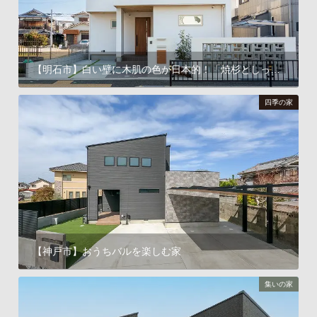
【明石市】白い壁に木肌の色が日本的！「焼杉としっくい壁の和モダンな家」
四季の家
【神戸市】おうちバルを楽しむ家
四季の家について見る
集いの家