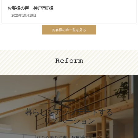
お客様の声 神戸市F様
2025年10月19日
Reform
カ
事例一覧を見る
バ
ー
リ
ン
ク
暮らしをアップデートする
リノベーション
住み心地を追求した建物の延命、