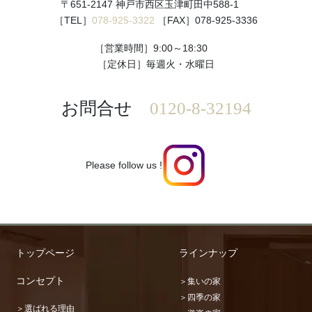
〒651-2147 神戸市西区玉津町田中588-1
［TEL］
078-925-3322
［FAX］078-925-3336
［営業時間］9:00～18:30
［定休日］毎週火・水曜日
お問合せ
0120-8-32194
Please follow us !
私たちはお客様の健康と笑顔を願い、
トップページ
ラインナップ
家づくりを通して地域の人々に貢献し、
必要とされる会社を実現します。
コンセプト
＞集いの家
＞四季の家
＞選ばれる理由