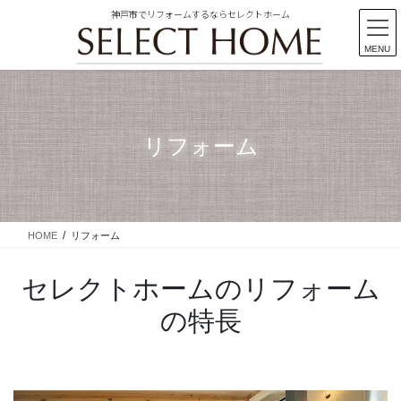
神戸市でリフォームするならセレクトホーム
MENU
コ
ナ
ン
ビ
テ
ゲ
ン
ー
リフォーム
ツ
シ
に
ョ
移
ン
動
に
移
HOME
リフォーム
動
セレクトホームのリフォーム
の特長