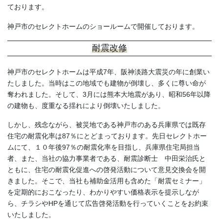
ております。
神戸市のセレクトホームのショールームで開催しております。
耐震改修
神戸市のセレクトホームは平成7年、阪神淡路大震災の年に創業い
たしました。当時はこの地域でも建物が倒壊し、多くに尊い命が
奪われました。そして、3月には熊本大地震があり、昭和56年以降
の建物も、度重なる揺れにより倒壊いたしました。
しかし、残念ながら、被災地である神戸市のある兵庫県では既存
住宅の耐震化率は87％にとどまっております。先日セレクトホー
ムにて、１０年後97％の耐震化率を目指し、兵庫県住宅局担当
者、また、当社の協力事業者である、耐震診断士 中田栄治氏と
ともに、住宅の耐震化促進への啓発活動について意見交換会を開
きました。そこで、当社も補助金活用も含めた「耐震セミナー」
を定期的におこなったり、わかりやすい価格表示を提示しなが
ら、チラシやHPを通じて広告啓発活動を行っていくことをお約束
いたしました。