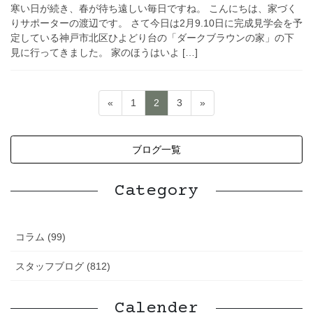
寒い日が続き、春が待ち遠しい毎日ですね。 こんにちは、家づく
りサポーターの渡辺です。 さて今日は2月9.10日に完成見学会を予
定している神戸市北区ひよどり台の「ダークブラウンの家」の下
見に行ってきました。 家のほうはいよ […]
投
ペ
ペ
ペ
«
1
2
3
»
稿
ー
ー
ー
ジ
ジ
ジ
の
ブログ一覧
ペ
ー
Category
ジ
送
コラム (99)
り
スタッフブログ (812)
Calender