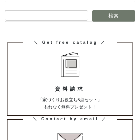
検索
カ
＼ Get free catalog ／
ラ
ム
リ
ン
ク
資料請求
「家づくりお役立ち5点セット」
もれなく無料プレゼント！
カ
＼ Contact by email ／
ラ
ム
リ