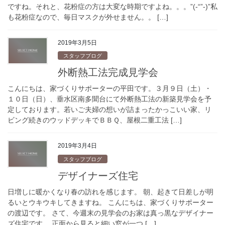
ですね。それと、花粉症の方は大変な時期ですよね。。。”(-“”-)”私
も花粉症なので、毎日マスクが外せません。。 […]
2019年3月5日
スタッフブログ
外断熱工法完成見学会
こんにちは、家づくりサポーターの平田です。３月９日（土）・
１０日（日）、垂水区南多聞台にて外断熱工法の新築見学会を予
定しております。若いご夫婦の想いが詰まったかっこいい家、リ
ビング続きのウッドデッキでＢＢＱ、屋根二重工法 […]
2019年3月4日
スタッフブログ
デザイナーズ住宅
日増しに暖かくなり春の訪れを感じます。 朝、起きて日差しが明
るいとウキウキしてきますね。 こんにちは、家づくりサポーター
の渡辺です。 さて、今週末の見学会のお家は真っ黒なデザイナー
ズ住宅です。 正面から見ると細い窓が一つ […]