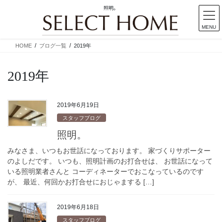
照明。
MENU
コ
ナ
HOME
ブログ一覧
2019年
ン
ビ
テ
ゲ
2019年
ン
ー
ツ
シ
に
ョ
移
ン
2019年6月19日
動
に
スタッフブログ
移
照明。
動
みなさま、いつもお世話になっております。 家づくりサポーター
のよしだです。 いつも、照明計画のお打合せは、 お世話になって
いる照明業者さんと コーディネーターでおこなっているのです
が、 最近、何回かお打合せにおじゃまする […]
2019年6月18日
スタッフブログ