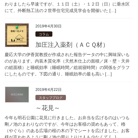
わりましたら早速ですが、１１日（土）・１２日（日）に垂水区
にて、外断熱工法の２世帯住宅完成見学会を開催いた […]
2019年4月30日
コラム
加圧注入薬剤（ＡＣＱ材）
慶応大学の伊香賀教授が作成された報告データの中に興味深いも
のがあります。内装木質化率（天然木仕上の面積／床・壁・天井
の総面積）と睡眠効率（睡眠時間／総就寝時間）の関係をグラフ
にしたものです。下図の通り、睡眠効率の最も高い […]
2019年4月22日
スタッフブログ
～花見～
今年も明石公園に花見に行きました。お弁当を広げるのはいつも
剛ノ池のまわりなのですが、今年はお客様の奨めもあって、櫓
（やぐら）のある広場の桜の木の下でシートを広げました。お客
様が言われるように剛ノ池の周りよりは人も少なくて […]