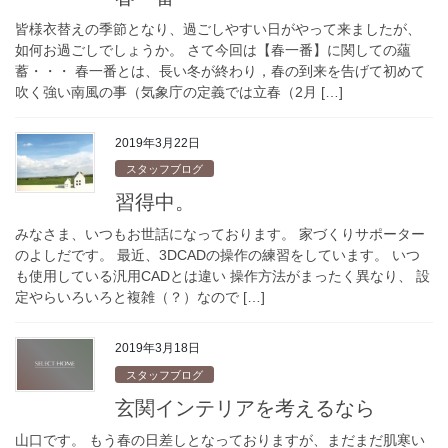
皆様衣替えの季節となり、過ごしやすい日がやって来ましたが、
如何お過ごしでしょうか。 さて今回は【春一番】に関しての蘊
蓄・・・ 春一番とは、長い冬が終わり，春の到来を告げて初めて
吹く強い南風の事（気象庁の定義では立春（2月 […]
2019年3月22日
スタッフブログ
習得中。
みなさま、いつもお世話になっております。 家づくりサポーター
のよしだです。 最近、3DCADの操作の練習をしています。 いつ
も使用している汎用CADとは違い 操作方法がまったく異なり、 設
定やらいろいろと複雑（？）なので […]
2019年3月18日
スタッフブログ
玄関インテリアを考えるなら
山口です。 もう春の日差しとなっておりますが、まだまだ肌寒い