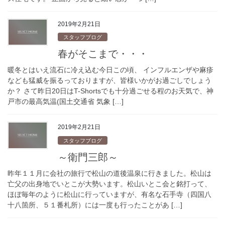
2019年2月21日
スタッフブログ
春がそこまで・・・
暖冬とはいえ流石に冷え込む今日この頃、 インフルエンザや麻疹
なども猛威を振るっておりますが、皆様いかがお過ごしでしょう
か？ さて昨日20日はT-Shortsでも十分過ごせる程のお天気で、神
戸市の最高気温(国土交通省 気象 […]
2019年2月21日
スタッフブログ
～衛門三郎～
昨年１１月に会社の旅行で松山の道後温泉に行きました。松山は
亡父の出身地でいとこが大勢います。松山いとこ会と銘打って、
ほぼ毎年のように松山に行っていますが、有名な石手寺（四国八
十八箇所、５１番札所）には一度も行ったことがあ […]