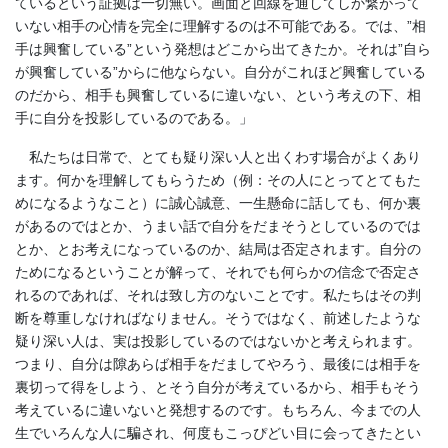
ているという証拠は一切無い。画面と回線を通してしか繋がって
いない相手の心情を完全に理解するのは不可能である。では、”相
手は興奮している”という発想はどこから出てきたか。それは”自ら
が興奮している”からに他ならない。自分がこれほど興奮している
のだから、相手も興奮しているに違いない、という考えの下、相
手に自分を投影しているのである。」
私たちは日常で、とても疑り深い人と出くわす場合がよくあり
ます。何かを理解してもらうため（例：その人にとってとてもた
めになるようなこと）に誠心誠意、一生懸命に話しても、何か裏
があるのではとか、うまい話で自分をだまそうとしているのでは
とか、とお考えになっているのか、結局は否定されます。自分の
ためになるということが解って、それでも何らかの信念で否定さ
れるのであれば、それは致し方のないことです。私たちはその判
断を尊重しなければなりません。そうではなく、前述したような
疑り深い人は、実は投影しているのではないかと考えられます。
つまり、自分は隙あらば相手をだましてやろう、最後には相手を
裏切って得をしよう、とそう自分が考えているから、相手もそう
考えているに違いないと発想するのです。もちろん、今までの人
生でいろんな人に騙され、何度もこっぴどい目に会ってきたとい