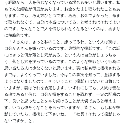
う経験から、人を信じなくなっている場合も多いと思います。私
もそんな経験が何度かあります。お金をだまし取られたこともあ
ります。でも、考え方ひとつです。ああ、お金でよかった、命ま
で取られなくて、自分は本当についてる、と考えればそれでよい
のです。そんなことで人を信じられなくなるというのは、あまり
に短絡的です。
「Ａさんは、きっと私のこと、嫌ってるわ」という人は実は、
自分がＡさんを嫌っているのです。典型的な投影です。「この話
にはきっと何か落とし穴がある」という人は自分がしょっちゅ
う、落とし穴を掘っているのです。このような投影という行為に
思い当たる人は少なくないと思います。実は私も妻に指摘される
までは、よくやっていました。今はこの事実を知って、意識する
ようになりましたので、そういうこと（投影）はないと自負して
いますが、妻はそれを否定します。いずれにしても、人間は善な
る魂であると信じ、自分が損をすることを恐れず、一定の配慮の
下、良いと思ったことをやり続けることが大切であると考えま
す。いつも偉そうなことを言っていますが、皆さん、もし私が投
影していたら、指摘して下さいね。 「社長！それって投影じゃ
ないですか」と。