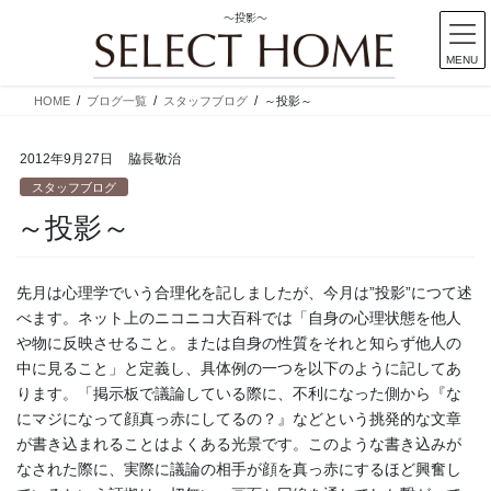
～投影～
MENU
コ
ナ
HOME
ブログ一覧
スタッフブログ
～投影～
ン
ビ
テ
ゲ
2012年9月27日
脇長敬治
ン
ー
ツ
シ
スタッフブログ
に
ョ
～投影～
移
ン
動
に
移
先月は心理学でいう合理化を記しましたが、今月は”投影”につて述
動
べます。ネット上のニコニコ大百科では「自身の心理状態を他人
や物に反映させること。または自身の性質をそれと知らず他人の
中に見ること」と定義し、具体例の一つを以下のように記してあ
ります。「掲示板で議論している際に、不利になった側から『な
にマジになって顔真っ赤にしてるの？』などという挑発的な文章
が書き込まれることはよくある光景です。このような書き込みが
なされた際に、実際に議論の相手が顔を真っ赤にするほど興奮し