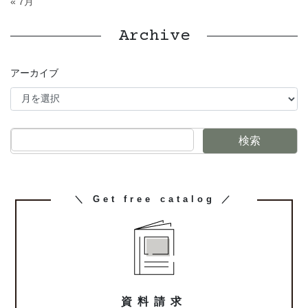
« 7月
Archive
アーカイブ
検索
カ
＼ Get free catalog ／
ラ
ム
リ
ン
ク
資料請求