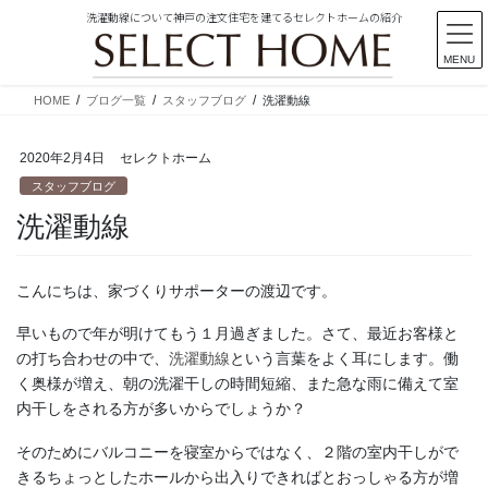
洗濯動線について神戸の注文住宅を建てるセレクトホームの紹介
MENU
コ
ナ
HOME
ブログ一覧
スタッフブログ
洗濯動線
ン
ビ
テ
ゲ
2020年2月4日
セレクトホーム
ン
ー
ツ
シ
スタッフブログ
に
ョ
洗濯動線
移
ン
動
に
移
こんにちは、家づくりサポーターの渡辺です。
動
早いもので年が明けてもう１月過ぎました。さて、最近お客様と
の打ち合わせの中で、
洗濯動線
という言葉をよく耳にします。働
く奥様が増え、朝の洗濯干しの時間短縮、また急な雨に備えて室
内干しをされる方が多いからでしょうか？
そのためにバルコニーを寝室からではなく、２階の室内干しがで
きるちょっとしたホールから出入りできればとおっしゃる方が増