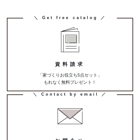
カ
＼ Get free catalog ／
ラ
ム
リ
ン
ク
資料請求
「家づくりお役立ち5点セット」
もれなく無料プレゼント！
カ
＼ Contact by email ／
ラ
ム
リ
ン
ク