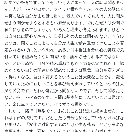
話すのが好きです。でもそういう人に限って、人の話は聞きませ
ん。人がしゃべり出すと、プイッと横を向くか、その人の話に首
を突っ込み自分がまた話し出す。老人でなくても人は、人に聞か
せよう聞かせようとする悪い癖があります。ではなぜ人は少聞で
多弁になるのでしょうか。いろんな理由が考えられます。ひとつ
は自分には関心があるが、自分以外の人には関心がない。もうひ
とつは、聞くことによって自分が人生で積み重ねてきたことを否
定されるのではという恐れ、あるいは本当は自分の心の奥底で気
付いている認めたくない間違いを、認めさせられるのではない
か、という恐怖。自分の積み重ねてきたものを否定されたり、認
めたくない自分の間違いを認めてしまえば畢竟、自分を変えざる
を得なくなる。自分を変えるということは大変なことです。変化
していくために新しいことを学び覚え実践していくというのは大
変な苦労です。それが嫌だから聞かないのです。そして聞きたく
ないからしゃべるのです。人間は基本的にしんどいことは避けた
い、楽に生きていきたい、そう考える動物です。
しかし、諸行は無常です。おなじことは絶対に続きません。こ
れは宇宙の法則です。だとしたら自分も変化していかなければな
りません。「変化に対応するものだけが生き残る」という有名な
言葉もあります。変化していくことは苦であると前述しました