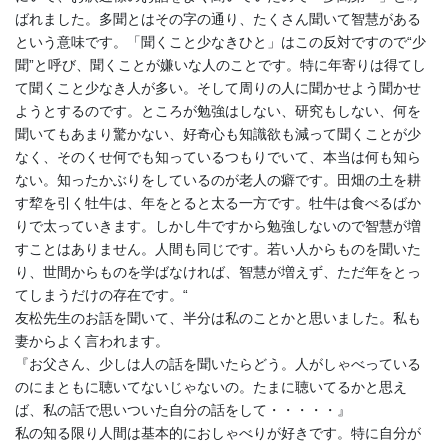
ばれました。多聞とはその字の通り、たくさん聞いて智慧がある
という意味です。「聞くこと少なきひと」はこの反対ですので“少
聞”と呼び、聞くことが嫌いな人のことです。特に年寄りは得てし
て聞くこと少なき人が多い。そして周りの人に聞かせよう聞かせ
ようとするのです。ところが勉強はしない、研究もしない、何を
聞いてもあまり驚かない、好奇心も知識欲も減って聞くことが少
なく、そのくせ何でも知っているつもりでいて、本当は何も知ら
ない。知ったかぶりをしているのが老人の癖です。田畑の土を耕
す犂を引く牡牛は、年をとると太る一方です。牡牛は食べるばか
りで太っていきます。しかし牛ですから勉強しないので智慧が増
すことはありません。人間も同じです。若い人からものを聞いた
り、世間からものを学ばなければ、智慧が増えず、ただ年をとっ
てしまうだけの存在です。“
友松先生のお話を聞いて、半分は私のことかと思いました。私も
妻からよく言われます。
『お父さん、少しは人の話を聞いたらどう。人がしゃべっている
のにまともに聴いてないじゃないの。たまに聴いてるかと思え
ば、私の話で思いついた自分の話をして・・・・・』
私の知る限り人間は基本的におしゃべりが好きです。特に自分が