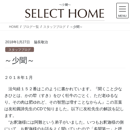
～少聞～
MENU
コ
ナ
HOME
ブログ一覧
スタッフブログ
～少聞～
ン
ビ
テ
ゲ
2018年1月27日
脇長敬治
ン
ー
ツ
シ
スタッフブログ
に
ョ
～少聞～
移
ン
動
に
移
２０１８年１月
動
法句経１５２番はこのように書かれています。『聞くこと少な
きひとは、かの犂（すき）をひく牡牛のごとく、ただ老ゆるな
り。その肉は肥ゆれど、その智慧は増すことなからん』この言葉
は友松圓諦先生のCDで知りました。以下に友松先生の解説を記し
ます。
“お釈迦様には阿難という弟子がいました。いつもお釈迦様の側
にいて、お釈迦様のお話をよく聞いていたので「多聞第一」と呼