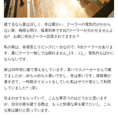
建てるなら夏は涼しく、冬は暖かい、クーラーの電気代がかから
ない家。梅雨も明け、猛暑到来ですね?クーラーが欠かせませんよ
ね? お家に何台クーラー設置されてますか？
私の家は、各寝室とリビングに一台なので、5台クーラーがありま
す。夏にクーラー無しでは眠れません_(:3 」∠)_。電気代もばかに
ならないです。
家は20年前に建て替えをしています。某ハウスメーカーさんで建
てましたが…めちゃめちゃ暑いですし、冬は寒いです。屋根裏が
暑すぎて、一時期ダイエットをしていた私はサウナ室として利用
していました?（笑）
住まわせてもらっていて、こんな事言うのはどうかと思います
が、自分が家を建てる際は、もっと快適な家を建てたいし、こん
な家は嫌だと思っています。