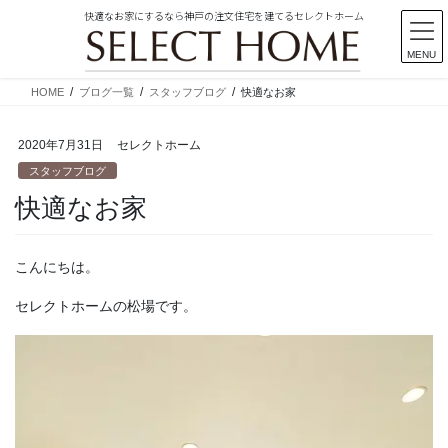
快適なお家にするなら神戸の注文住宅を建てるセレクトホーム
MENU
コ
ナ
HOME
ブログ一覧
スタッフブログ
快適なお家
ン
ビ
テ
ゲ
2020年7月31日
セレクトホーム
ン
ー
ツ
シ
スタッフブログ
に
ョ
快適なお家
移
ン
動
に
移
こんにちは。
動
セレクトホームの松場です。