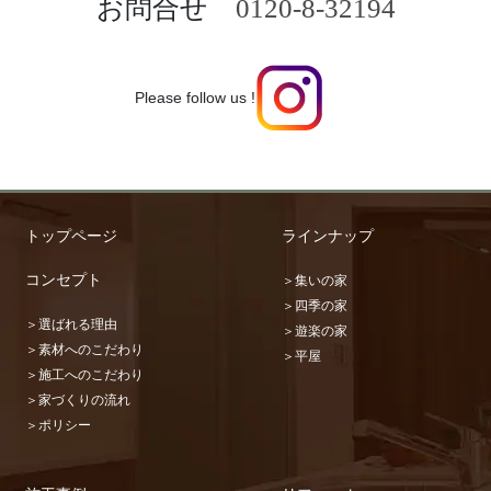
お問合せ
0120-8-32194
Please follow us !
トップページ
ラインナップ
コンセプト
＞集いの家
＞四季の家
＞選ばれる理由
＞遊楽の家
＞素材へのこだわり
＞平屋
＞施工へのこだわり
＞家づくりの流れ
＞ポリシー