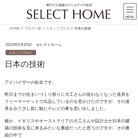
神戸の工務店のかんながけの秘密
MENU
コ
ナ
HOME
ブログ一覧
スタッフブログ
日本の技術
ン
ビ
テ
ゲ
2015年5月25日
セレクトホーム
ン
ー
ツ
シ
スタッフブログ
に
ョ
日本の技術
移
ン
動
に
移
アドバイザーの松谷です。
動
昨日までの住まいづくり祭りに大工さんの使わなくなった道具を
フリーマーケットで出品しているのを見かけたのですが、その道
具をみて少し前に観たテレビの事を思い出しました。
確か、イギリスやオーストラリアの大工さんや設計士が日本の建
築の技術を見に来るみたいな番組だったと思うのですが、その番
組の中で