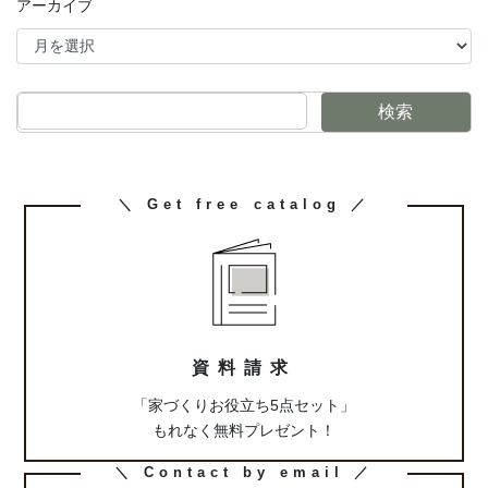
アーカイブ
検索
カ
＼ Get free catalog ／
ラ
ム
リ
ン
ク
資料請求
「家づくりお役立ち5点セット」
もれなく無料プレゼント！
カ
＼ Contact by email ／