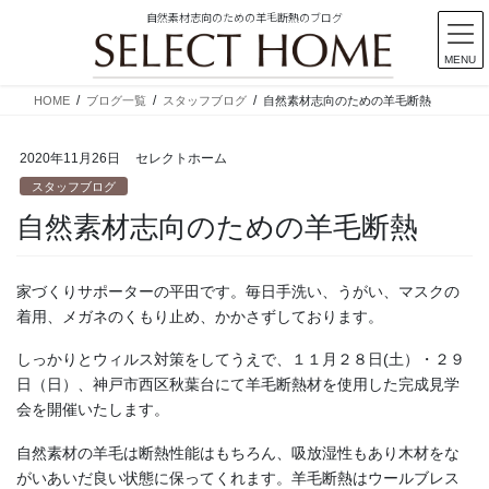
自然素材志向のための羊毛断熱のブログ
MENU
コ
ナ
HOME
ブログ一覧
スタッフブログ
自然素材志向のための羊毛断熱
ン
ビ
テ
ゲ
2020年11月26日
セレクトホーム
ン
ー
ツ
シ
スタッフブログ
に
ョ
自然素材志向のための羊毛断熱
移
ン
動
に
移
家づくりサポーターの平田です。毎日手洗い、うがい、マスクの
動
着用、メガネのくもり止め、かかさずしております。
しっかりとウィルス対策をしてうえで、１１月２８日(土）・２９
日（日）、神戸市西区秋葉台にて羊毛断熱材を使用した完成見学
会を開催いたします。
自然素材の羊毛は断熱性能はもちろん、吸放湿性もあり木材をな
がいあいだ良い状態に保ってくれます。羊毛断熱はウールブレス