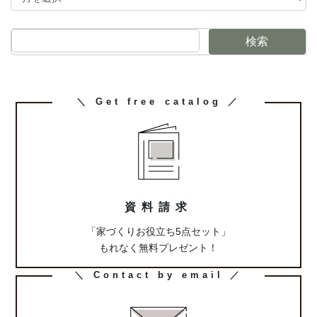
検索
カ
＼ Get free catalog ／
ラ
ム
リ
ン
ク
資料請求
「家づくりお役立ち5点セット」
もれなく無料プレゼント！
カ
＼ Contact by email ／
ラ
ム