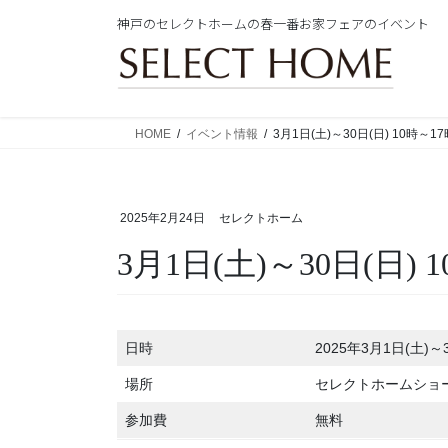
コ
ナ
神戸のセレクトホームの春一番お家フェアのイベント
ン
ビ
テ
ゲ
ン
ー
ツ
シ
に
ョ
HOME
イベント情報
3月1日(土)～30日(日) 10時
移
ン
動
に
移
2025年2月24日
セレクトホーム
動
3月1日(土)～30日(日
日時
2025年3月1日(土)～
場所
セレクトホームショ
参加費
無料