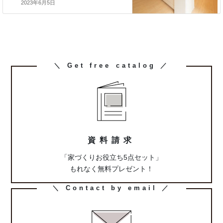
2023年6月5日
カ
＼ Get free catalog ／
ラ
ム
リ
ン
ク
資料請求
「家づくりお役立ち5点セット」
もれなく無料プレゼント！
カ
＼ Contact by email ／
ラ
ム
リ