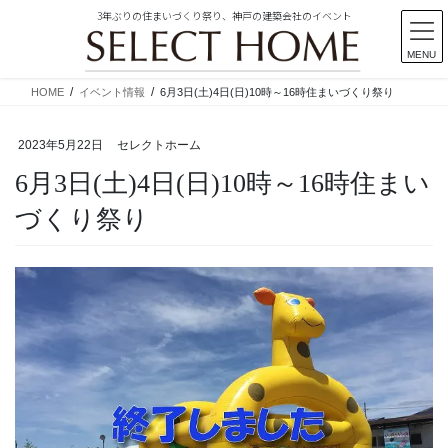
3年ぶりの住まいづくり祭り、神戸の建築会社のイベント
MENU
コ
ナ
HOME
イベント情報
6月3日(土)4日(日)10時～16時住まいづくり祭り
ン
ビ
テ
ゲ
2023年5月22日
セレクトホーム
ン
ー
ツ
シ
6月3日(土)4日(日)10時～16時住まい
に
ョ
移
ン
づくり祭り
動
に
移
動