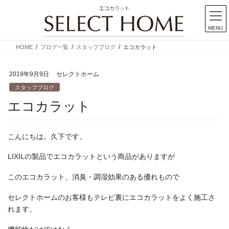
エコカラット
MENU
コ
ナ
HOME
ブログ一覧
スタッフブログ
エコカラット
ン
ビ
テ
ゲ
2019年9月9日
セレクトホーム
ン
ー
ツ
シ
スタッフブログ
に
ョ
エコカラット
移
ン
動
に
移
こんにちは。久下です。
動
LIXILの製品でエコカラットという商品がありますが
このエコカラット、消臭・調湿効果のある優れもので
セレクトホームのお客様もテレビ裏にエコカラットをよく施工さ
れます。