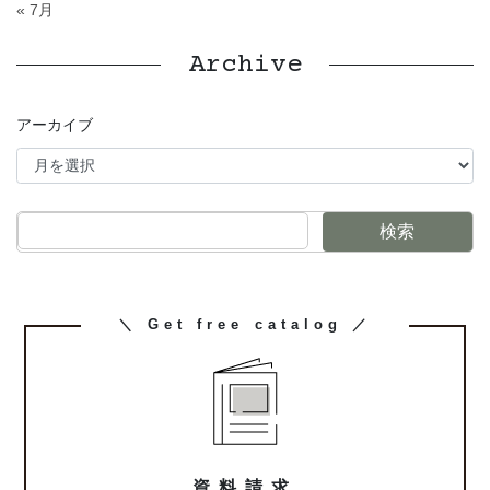
« 7月
Archive
アーカイブ
検索
カ
＼ Get free catalog ／
ラ
ム
リ
ン
ク
資料請求