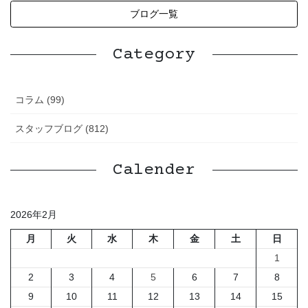
ブログ一覧
Category
コラム (99)
スタッフブログ (812)
Calender
2026年2月
月
火
水
木
金
土
日
1
2
3
4
5
6
7
8
9
10
11
12
13
14
15