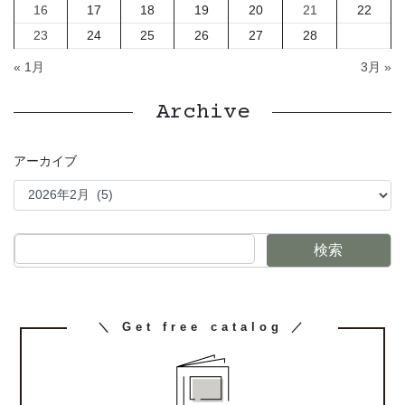
16
17
18
19
20
21
22
23
24
25
26
27
28
« 1月
3月 »
Archive
アーカイブ
検索
カ
＼ Get free catalog ／
ラ
ム
リ
ン