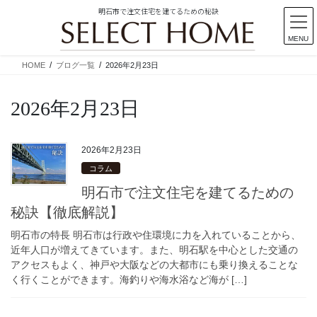
明石市で注文住宅を建てるための秘訣
MENU
コ
ナ
HOME
ブログ一覧
2026年2月23日
ン
ビ
テ
ゲ
2026年2月23日
ン
ー
ツ
シ
に
ョ
移
ン
2026年2月23日
動
に
コラム
移
明石市で注文住宅を建てるための
動
秘訣【徹底解説】
明石市の特長 明石市は行政や住環境に力を入れていることから、
近年人口が増えてきています。また、明石駅を中心とした交通の
アクセスもよく、神戸や大阪などの大都市にも乗り換えることな
く行くことができます。海釣りや海水浴など海が […]