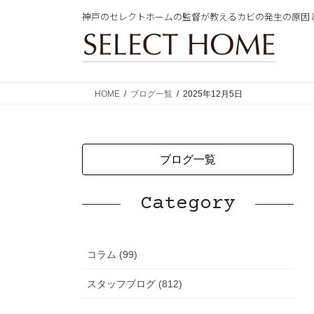
コ
ナ
神戸のセレクトホームの監督が教えるカビの発生の原因
ン
ビ
テ
ゲ
ン
ー
ツ
シ
に
ョ
HOME
ブログ一覧
2025年12月5日
移
ン
動
に
移
動
ブログ一覧
Category
コラム (99)
スタッフブログ (812)