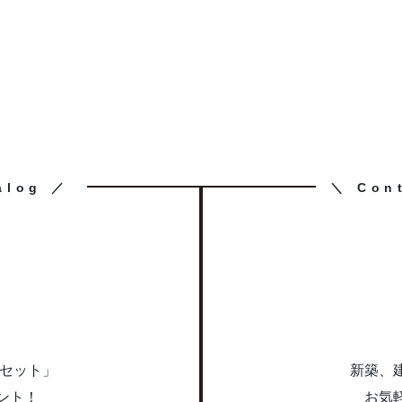
カ
alog ／
＼ Con
ラ
ム
リ
ン
ク
求
点セット」
新築、
ント！
お気