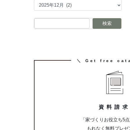
検索
カ
＼ Get free cat
ラ
ム
リ
ン
ク
資料請
「家づくりお役立ち5
もれなく無料プレゼ