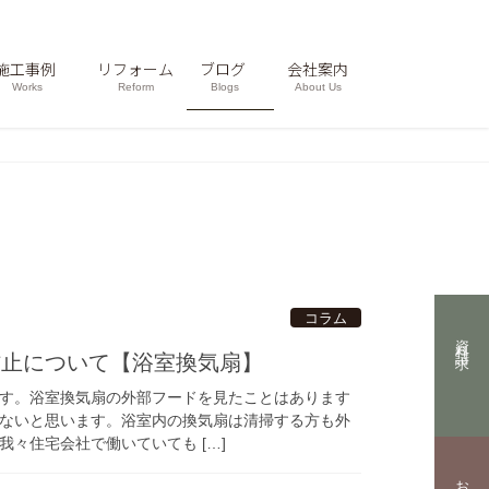
施工事例
リフォーム
ブログ
会社案内
Works
Reform
Blogs
About Us
コラム
資料請求
防止について【浴室換気扇】
す。浴室換気扇の外部フードを見たことはあります
ないと思います。浴室内の換気扇は清掃する方も外
々住宅会社で働いていても […]