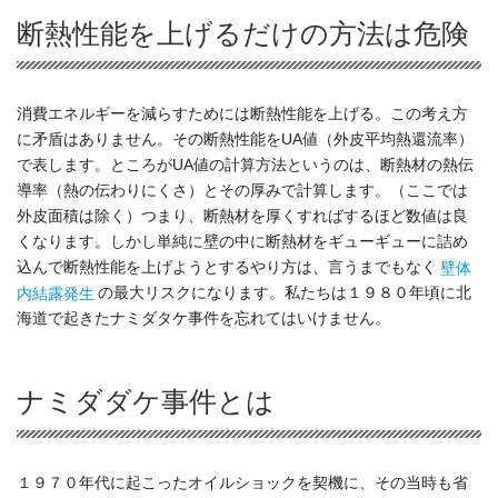
断熱性能を上げるだけの方法は危険
消費エネルギーを減らすためには断熱性能を上げる。この考え方
に矛盾はありません。その断熱性能をUA値（外皮平均熱還流率）
で表します。ところがUA値の計算方法というのは、断熱材の熱伝
導率（熱の伝わりにくさ）とその厚みで計算します。（ここでは
外皮面積は除く）つまり、断熱材を厚くすればするほど数値は良
くなります。しかし単純に壁の中に断熱材をギューギューに詰め
込んで断熱性能を上げようとするやり方は、言うまでもなく
壁体
内結露発生
の最大リスクになります。私たちは１９８０年頃に北
海道で起きたナミダタケ事件を忘れてはいけません。
ナミダダケ事件とは
１９７０年代に起こったオイルショックを契機に、その当時も省