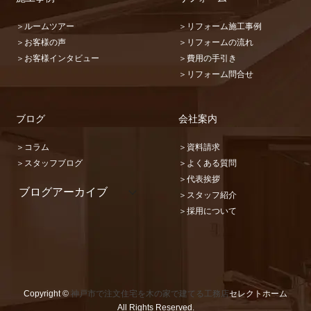
＞ルームツアー
＞リフォーム施工事例
＞お客様の声
＞リフォームの流れ
＞お客様インタビュー
＞費用の手引き
＞リフォーム問合せ
ブログ
会社案内
＞コラム
＞資料請求
＞スタッフブログ
＞よくある質問
＞代表挨拶
ブログアーカイブ
＞スタッフ紹介
2026 (22)
＞採用について
2025 (31)
2024 (36)
2023 (46)
2022 (32)
2021 (17)
2020 (73)
Copyright ©
神戸市で注文住宅を木の家で建てる工務店
セレクトホーム
2019 (67)
All Rights Reserved.