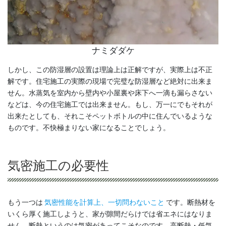
ナミダダケ
しかし、この防湿層の設置は理論上は正解ですが、実際上は不正
解です。住宅施工の実際の現場で完璧な防湿層など絶対に出来ま
せん。水蒸気を室内から壁内や小屋裏や床下へ一滴も漏らさない
などは、今の住宅施工では出来ません。もし、万一にでもそれが
出来たとしても、それこそペットボトルの中に住んでいるような
ものです。不快極まりない家になることでしょう。
気密施工の必要性
もう一つは
気密性能を計算上、一切問わないこと
です。断熱材を
いくら厚く施工しようと、家が隙間だらけでは省エネにはなりま
せん。断熱というのは気密があってこそなのです。高断熱・低気