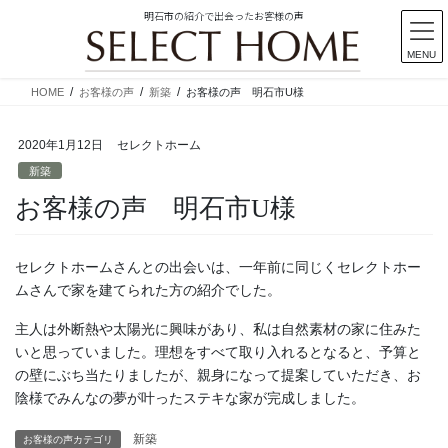
明石市の紹介で出会ったお客様の声
MENU
コ
ナ
HOME
お客様の声
新築
お客様の声 明石市U様
ン
ビ
テ
ゲ
2020年1月12日
セレクトホーム
ン
ー
ツ
シ
新築
に
ョ
お客様の声 明石市U様
移
ン
動
に
移
セレクトホームさんとの出会いは、一年前に同じくセレクトホー
動
ムさんで家を建てられた方の紹介でした。
主人は外断熱や太陽光に興味があり、私は自然素材の家に住みた
いと思っていました。理想をすべて取り入れるとなると、予算と
の壁にぶち当たりましたが、親身になって提案していただき、お
陰様でみんなの夢が叶ったステキな家が完成しました。
新築
お客様の声カテゴリ