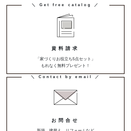
カ
＼ Get free catalog ／
ラ
ム
リ
ン
ク
資料請求
「家づくりお役立ち5点セット」
もれなく無料プレゼント！
カ
＼ Contact by email ／
ラ
ム
リ
ン
ク
お問合せ
新築、建替え、リフォームなど