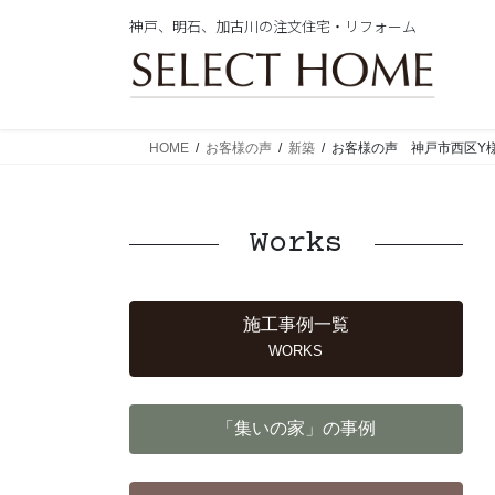
コ
ナ
神戸、明石、加古川の注文住宅・リフォーム
ン
ビ
テ
ゲ
ン
ー
ツ
シ
に
ョ
HOME
お客様の声
新築
お客様の声 神戸市西区Y
移
ン
動
に
移
Works
動
施工事例一覧
WORKS
「集いの家」の事例