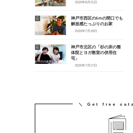
2020年8月21日
神戸市西区の6ｍの間口でも
解放感たっぷりのお家
2020年7月18日
神戸市北区の「杉の床の整
体院とヨガ教室の併用住
宅」
2020年7月17日
カ
＼ Get free cat
ラ
ム
リ
ン