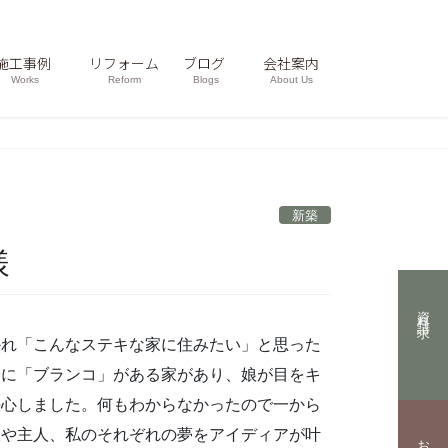
施工事例
リフォーム
ブログ
会社案内
Works
Reform
Blogs
About Us
新築
様
資料請求
かれ「こんなステキな家に住みたい」と思った
中に「ブランコ」がある家があり、娘が目をキ
決心しました。何もわからなかったので一から
娘や主人、私のそれぞれの夢をアイディアが叶