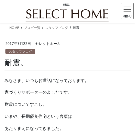
耐震。
MENU
コ
ナ
HOME
ブログ一覧
スタッフブログ
耐震。
ン
ビ
テ
ゲ
2017年7月22日
セレクトホーム
ン
ー
ツ
シ
スタッフブログ
に
ョ
耐震。
移
ン
動
に
移
みなさま、いつもお世話になっております。
動
家づくりサポーターのよしだです。
耐震についてすこし。
いまや、長期優良住宅という言葉は
あたりまえになってきました。