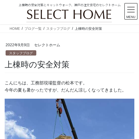
上棟時の安全対策とキャットウォーク、神戸の注文住宅のセレクトホーム
MENU
コ
ナ
HOME
ブログ一覧
スタッフブログ
上棟時の安全対策
ン
ビ
テ
ゲ
2022年9月9日
セレクトホーム
ン
ー
ツ
シ
スタッフブログ
に
ョ
上棟時の安全対策
移
ン
動
に
移
こんにちは、工務部現場監督の松本です。
動
今年の夏も暑かったですが、だんだん涼しくなってきました。