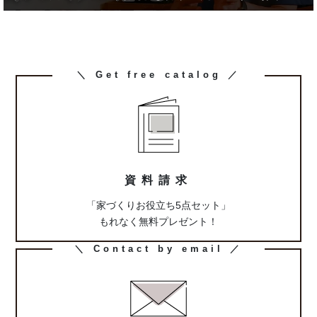
カ
＼ Get free catalog ／
ラ
ム
リ
ン
ク
資料請求
「家づくりお役立ち5点セット」
もれなく無料プレゼント！
カ
＼ Contact by email ／
ラ
ム
リ
ン