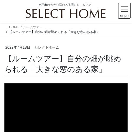
神戸市の大きな窓のある家のルームツアー
MENU
コ
ナ
HOME
ルームツアー
ン
ビ
【ルームツアー】自分の畑が眺められる「大きな窓のある家」
テ
ゲ
ン
ー
2022年7月18日
セレクトホーム
ツ
シ
に
ョ
【ルームツアー】自分の畑が眺め
移
ン
られる「大きな窓のある家」
動
に
移
動