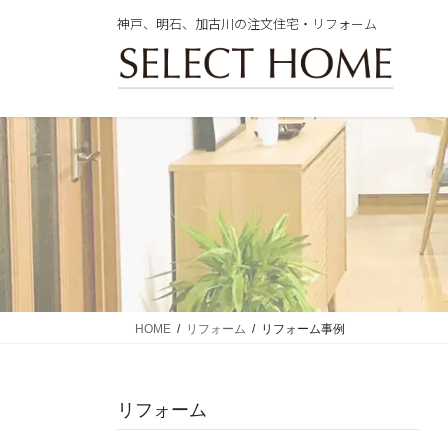
コ
ナ
神戸、明石、加古川の注文住宅・リフォーム
ン
ビ
テ
ゲ
ン
ー
ツ
シ
に
ョ
移
ン
動
に
移
動
HOME
リフォーム
リフォーム事例
リフォーム