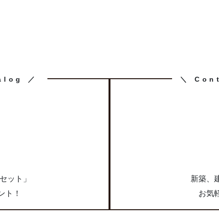
カ
alog ／
＼ Con
ラ
ム
リ
ン
ク
求
点セット」
新築、
ント！
お気