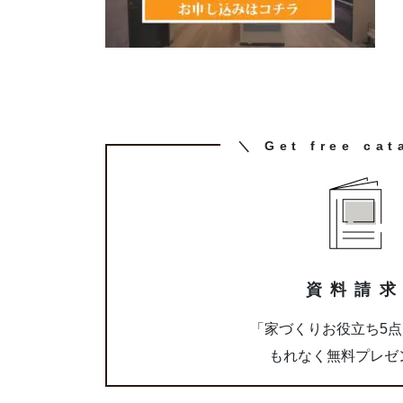
カ
＼ Get free cat
ラ
ム
リ
ン
ク
資料請
「家づくりお役立ち5
もれなく無料プレゼ