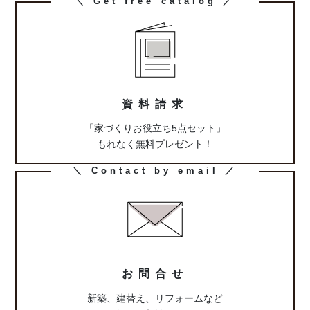
カ
＼ Get free catalog ／
ラ
ム
リ
ン
ク
資料請求
「家づくりお役立ち5点セット」
もれなく無料プレゼント！
カ
＼ Contact by email ／
ラ
ム
リ
ン
ク
お問合せ
新築、建替え、リフォームなど