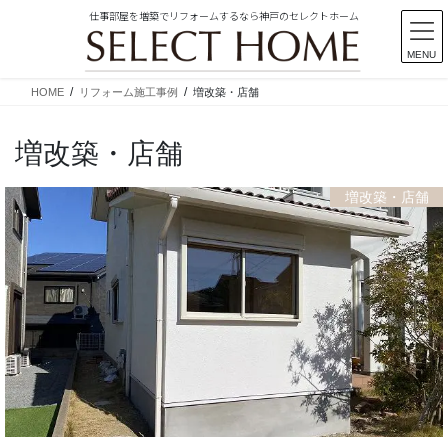
仕事部屋を増築でリフォームするなら神戸のセレクトホーム
MENU
コ
ナ
HOME
リフォーム施工事例
増改築・店舗
ン
ビ
テ
ゲ
増改築・店舗
ン
ー
ツ
シ
に
ョ
増改築・店舗
移
ン
動
に
移
動