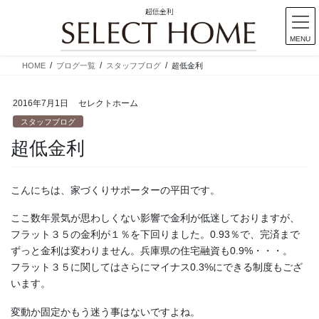
超低金利
MENU
コ
ナ
HOME
ブログ一覧
スタッフブログ
超低金利
ン
ビ
テ
ゲ
2016年7月1日
セレクトホーム
ン
ー
ツ
シ
スタッフブログ
に
ョ
超低金利
移
ン
動
に
移
こんにちは、家づくりサポーターの平田です。
動
ここ数年景気が思わしくない影響で金利が低迷しておりますが、
フラット３５の金利が１％を下回りました。0.93％で、完済まで
ずっと金利は変わりません。兵庫県の住宅融資も0.9%・・・。
フラット３５に関してはさらにマイナス0.3%にできる制度もござ
います。
変動か固定かもう迷う事はないですよね。