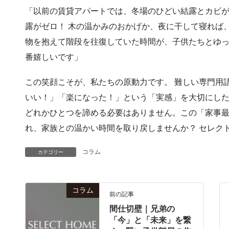
「以前の賃貸アパートでは、冬場のひどい結露とカビ
露がゼロ！ 木の温かみのおかげか、夜に干して寝れば
物を抱えて階段を往復していた時間が、子供たちとゆ
番嬉しいです」
この笑顔こそが、私たちの原動力です。 難しい専門用
いい！」「楽になった！」という「実感」を大切にした
どれかひとつを諦める必要はありません。この「家事
れ、家族との温かい時間を取り戻しませんか？ セレク
コラム
カテゴリー
コラム
前の記事
間仕切壁｜兄弟の
「今」と「未来」を繋