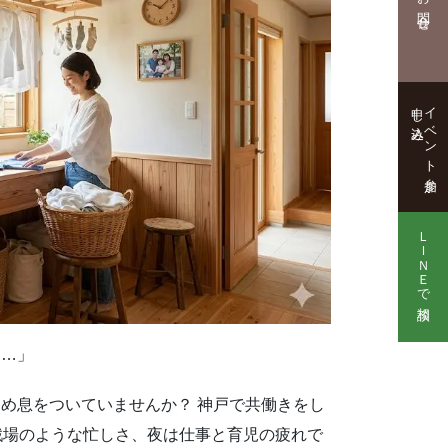
お問合せ
申し込み
イベント参加
ＬＩＮＥで相談
……」
め息をついていませんか？ 神戸で共働きをし
戦場のような忙しさ、夜は仕事と育児の疲れで