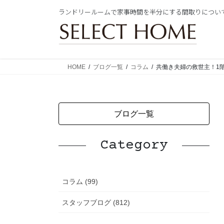
コ
ナ
ランドリールームで家事時間を半分にする間取りについ
ン
ビ
テ
ゲ
ン
ー
ツ
シ
に
ョ
HOME
ブログ一覧
コラム
共働き夫婦の救世主！1
移
ン
動
に
移
動
ブログ一覧
Category
コラム (99)
スタッフブログ (812)