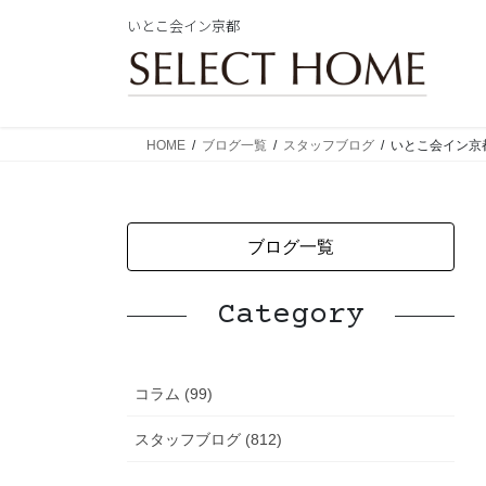
コ
ナ
いとこ会イン京都
ン
ビ
テ
ゲ
ン
ー
ツ
シ
に
ョ
HOME
ブログ一覧
スタッフブログ
いとこ会イン京
移
ン
動
に
移
動
ブログ一覧
Category
コラム (99)
スタッフブログ (812)