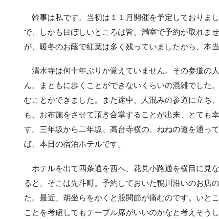
幹事は私です。当初は１１月開催を予定しておりまし
で、しかも目ぼしいところは皆、満室で予約が取れま
が、暖冬のお蔭で紅葉は多く残っていましたから、本
清水寺は何十年ぶりか覚えていません。その参道の人
ん。まともに歩くことができないくらいの混雑でした
むことができました。また途中、人混みの参道に立ち
も、お布施をさせて頂き合掌することが出来、とても
す。三年坂から二年坂、高台寺横の、ねねの道を通っ
ば、本日の宿泊ホテルです。
ホテルを出て四条通を西へ、花見小路通を横目に見な
ると、そこは先斗町。予約しておいた鴨川沿いのお店
た。最近、胡坐らをかくと股関節が痛むのです。いと
ことを考慮してもテーブル席がいいのかなと考えそう