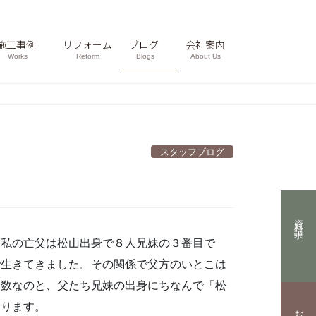
施工事例
リフォーム
ブログ
会社案内
Works
Reform
Blogs
About Us
スタッフブログ
資料請求
。私の亡父は松山出身で８人兄妹の３番目で
で生きてきました。その関係で父方のいとこは
多数なのと、父たち兄妹の出身にちなんで「松
なります。