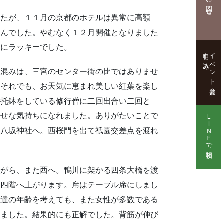
お問合せ
たが、１１月の京都のホテルは異常に高額
せんでした。やむなく１２月開催となりました
当にラッキーでした。
申し込み
イベント参加
混みは、三宮のセンター街の比ではありませ
。それでも、お天気に恵まれ美しい紅葉を楽し
、托鉢をしている修行僧に二回出合い二回と
ＬＩＮＥで相談
幸せな気持ちになれました。ありがたいことで
て八坂神社へ。西桜門を出て祇園交差点を渡れ
がら、また西へ。鴨川に架かる四条大橋を渡
の四階へ上がります。席はテーブル席にしまし
こ達の年齢を考えても、また女性が多数である
しました。結果的にも正解でした。背筋が伸び