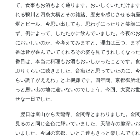
て、食事もお酒もよく通ります。おいしくいただけま
れる鴨川と四条大橋とその雑踏、歴史を感じさせる南
燗とビール。今思い出しても、思わずにったりと笑顔
ず、例によって、したたかに飲んでいました。今夜の
においしいのか。今考えてみますと、理由は三つ。ま
番は皆が喜んでいてくれるその姿を見てうれしくなっ
番目は、本当に料理もお酒もおいしかったことです。
ぶりくらいに聴きました。音痴だと思っていたのに、
らい調子がええわ」と上機嫌です。四年間、京都御所
っと思い出の地に違いないのでしょう。今回、大変お
せな一日でした。
翌日は嵐山から天龍寺、金閣寺とまわりました。金閣
見るのと同じ金色に輝いていました。天龍寺の趣深い
いました。今回の京都、いとこ達もきっと楽しんでく