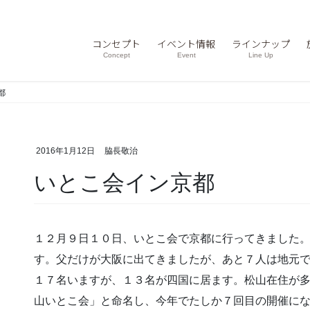
コンセプト
イベント情報
ラインナップ
Concept
Event
Line Up
都
2016年1月12日
脇長敬治
いとこ会イン京都
１２月９日１０日、いとこ会で京都に行ってきました
す。父だけが大阪に出てきましたが、あと７人は地元
１７名いますが、１３名が四国に居ます。松山在住が
山いとこ会」と命名し、今年でたしか７回目の開催に