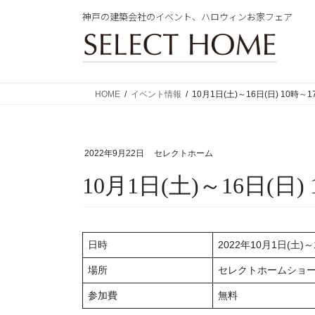
コ
ナ
神戸の建築会社のイベント、ハロウィンお家フェア
ン
ビ
テ
ゲ
ン
ー
ツ
シ
に
ョ
HOME
イベント情報
10月1日(土)～16日(日) 10
移
ン
動
に
移
2022年9月22日
セレクトホーム
動
10月1日(土)～16日
日時
2022年10月1日(土)～
場所
セレクトホームショ
参加費
無料