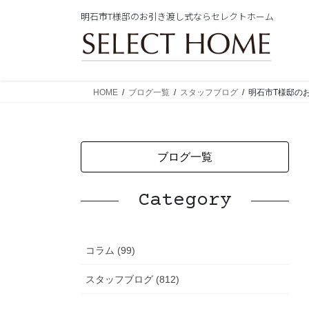
コ
ナ
明石市T様邸のお引き渡し式ならセレクトホーム
ン
ビ
テ
ゲ
ン
ー
ツ
シ
に
ョ
HOME
ブログ一覧
スタッフブログ
明石市T様邸の
移
ン
動
に
移
動
ブログ一覧
Category
コラム (99)
スタッフブログ (812)