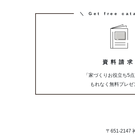
カ
＼ Get free cat
ラ
ム
リ
ン
ク
資料請
「家づくりお役立ち5
もれなく無料プレゼ
〒651-21