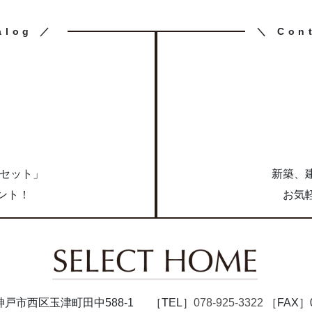
カ
alog ／
＼ Con
ラ
ム
リ
ン
ク
求
点セット」
新築、
ント！
お気
47 神戸市西区玉津町田中588-1
［TEL］
078-925-3322
［FAX］07