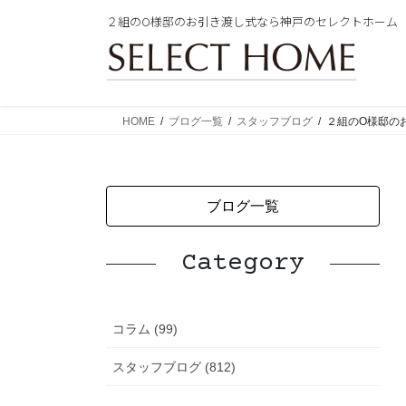
コ
ナ
２組のO様邸のお引き渡し式なら神戸のセレクトホーム
ン
ビ
テ
ゲ
ン
ー
ツ
シ
に
ョ
HOME
ブログ一覧
スタッフブログ
２組のO様邸の
移
ン
動
に
移
動
ブログ一覧
Category
コラム (99)
スタッフブログ (812)