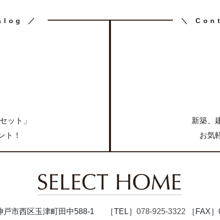
カ
alog ／
＼ Con
ラ
ム
リ
ン
ク
求
点セット」
新築、
ント！
お気
47 神戸市西区玉津町田中588-1
［TEL］
078-925-3322
［FAX］07