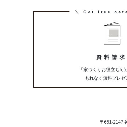
カ
＼ Get free cat
ラ
ム
リ
ン
ク
資料請
「家づくりお役立ち5
もれなく無料プレゼ
〒651-21