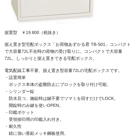
据置型 ￥19.800（税抜き）
据え置き型宅配ボックス「お荷物あずかる君 TB-S01」コンパクト
で大容量72L不在時の荷物の受け取りに。コンパクトで大容量
72L。しっかりと据え置きできる宅配ボックス。
電気配線工事不要、据え置き型容量72Lの宅配ボックスです。
・設置簡単
ボックス本体の盗難防止にブロックを取り付け可能。
・シリンダー錠
防水且つ、施錠時は鍵不要でツマミを回すだけでLOCK。
開錠時のみ鍵を使いOPEN。
・印鑑ポケット
受領捺印用の印鑑入れ付き。
・耐久性
錆に強い亜鉛メッキ鋼板使用。