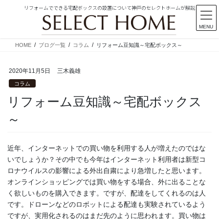
リフォームでできる宅配ボックスの設置について神戸のセレクトホームが解説
MENU
コ
ナ
HOME
ブログ一覧
コラム
リフォーム豆知識～宅配ボックス～
ン
ビ
テ
ゲ
2020年11月5日
三木義雄
ン
ー
ツ
シ
コラム
に
ョ
リフォーム豆知識～宅配ボックス
移
ン
動
に
～
移
動
近年、インターネットでの買い物を利用する人が増えたのではな
いでしょうか？その中でも今年はインターネット利用者は新型コ
ロナウイルスの影響による外出自粛により急増したと思います。
オンラインショッピングでは買い物をする場合、外に出ることな
く欲しいものを購入できます。ですが、配達をしてくれるのは人
です。ドローンなどのロボットによる配達も実験されているよう
ですが、実用化されるのはまだ先のように思われます。買い物は