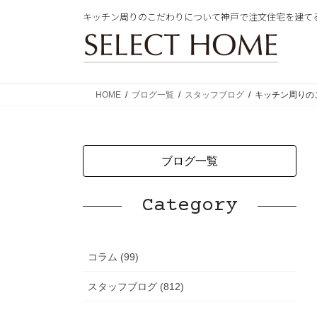
コ
ナ
キッチン周りのこだわりについて神戸で注文住宅を建て
ン
ビ
テ
ゲ
ン
ー
ツ
シ
に
ョ
HOME
ブログ一覧
スタッフブログ
キッチン周りの
移
ン
動
に
移
動
ブログ一覧
Category
コラム (99)
スタッフブログ (812)