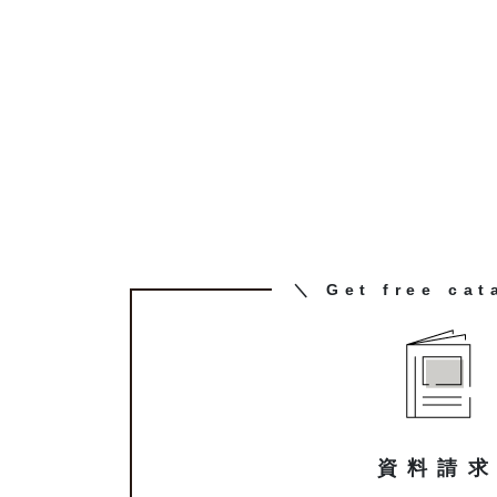
カ
＼ Get free cat
ラ
ム
リ
ン
ク
資料請