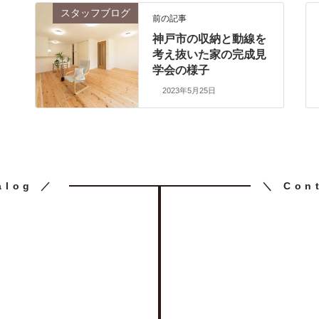
スタッフブログ
前の記事
神戸市の収納と動線を
考え抜いた家の完成見
学会の様子
2023年5月25日
カ
alog ／
＼ Con
ラ
ム
リ
ン
ク
求