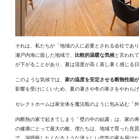
それは、私たちが「地域の人に必要とされる会社であ
瀬戸内海に面した地域で、
比較的温暖な気候
と言われ
が下がることがあり、夏は湿度が高く蒸し暑く感じる
このような気候では、
家の温度を安定させる断熱性能
影響を受けにくいため、夏の暑さや冬の寒さをやわら
セレクトホームは家全体を魔法瓶のように包み込む「外
内断熱の家で起きてしまう「壁の中の結露」は、家の
の健康にとって最大の敵。僕たちは、地域で育った良
で、深呼吸したくなるような清々しい空気の家を届け