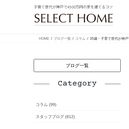
コ
ナ
子育て世代が神戸で4500万円の家を建てるコツ
ン
ビ
テ
ゲ
ン
ー
ツ
シ
に
ョ
HOME
ブログ一覧
コラム
35歳・子育て世代が神戸
移
ン
動
に
移
動
ブログ一覧
Category
コラム (99)
スタッフブログ (812)