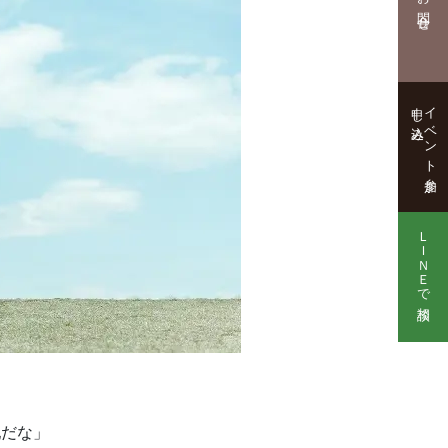
お問合せ
申し込み
イベント参加
ＬＩＮＥで相談
配だな」