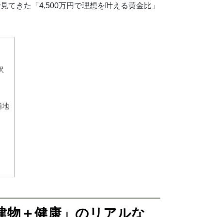
てきた「4,500万円で理想を叶える黄金比」
訳
補地
＋建物＋健康」のリアルな