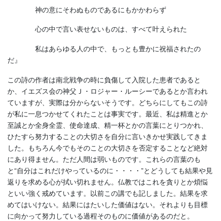
神の意にそわぬものであるにもかかわらず
心の中で言い表せないものは、すべて叶えられた
私はあらゆる人の中で、もっとも豊かに祝福されたの
だ』
この詩の作者は南北戦争の時に負傷して入院した患者であると
か、イエズス会の神父Ｊ・ロジャー・ルーシーであるとか言われ
ていますが、実際は分からないそうです。どちらにしてもこの詩
が私に一息つかせてくれたことは事実です。最近、私は精進とか
至誠とか全身全霊、使命達成、精一杯とかの言葉にとりつかれ、
ひたすら努力することの大切さを自分に言いきかせ実践してきま
した。もちろん今でもそのことの大切さを否定することなど絶対
にあり得ません。ただ人間は弱いものです。これらの言葉のも
と“自分はこれだけやっているのに・・・・”とどうしても結果や見
返りを求める心が拭い切れません。仏教ではこれを貪りとか煩悩
といい強く戒めています。以前この講でも記しました。結果を求
めてはいけない。結果にはたいした価値はない。それよりも目標
に向かって努力している過程そのものに価値があるのだと。