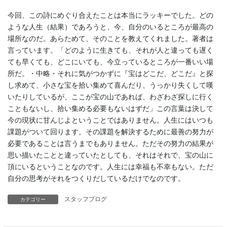
今回、この詩にめぐり合えたことは本当にラッキーでした。どの
ような人生（結果）であろうと、今、自分のいるところが最高の
場所なのだ。あらためて、そのことを教えてくれました。著者は
言っています。「どのように生きても、それが人と違っても遅く
ても早くても、どこにいても、今立っているところが一番いい場
所だ。・中略・それに気がつかずに『宝はどこだ、どこだ』と探
し求めて、小さな宝を拾い集めて喜んだり、うっかり失くして嘆
いたりしているが、ここが宝の山であれば、わざわざ探しに行く
こともないし、拾い集める必要もないはずだ」この言葉は決して
今の現状に甘んじよということではありません。人生にはいつも
課題がついて回ります。その課題を解決するために最善の努力が
必要であることは言うまでもありません。ただその努力の結果が
思い描いたことと違っていたとしても、それはそれで、宝の山に
頂にいるということなのです。人生には幸福も不幸もない。ただ
自分の思考がそれをつくりだしているだけでなのです。
スタッフブログ
カテゴリー