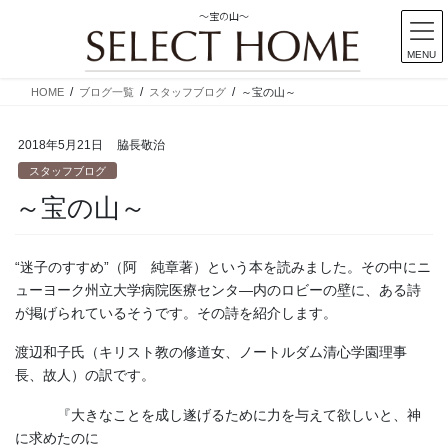
～宝の山～
MENU
コ
ナ
HOME
ブログ一覧
スタッフブログ
～宝の山～
ン
ビ
テ
ゲ
2018年5月21日
脇長敬治
ン
ー
ツ
シ
スタッフブログ
に
ョ
～宝の山～
移
ン
動
に
移
“迷子のすすめ”（阿 純章著）という本を読みました。その中にニ
動
ューヨーク州立大学病院医療センタ―内のロビーの壁に、ある詩
が掲げられているそうです。その詩を紹介します。
渡辺和子氏（キリスト教の修道女、ノートルダム清心学園理事
長、故人）の訳です。
『大きなことを成し遂げるために力を与えて欲しいと、神
に求めたのに